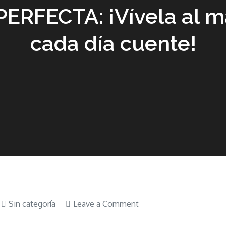
PERFECTA: ¡Vívela al m
cada día cuente!
on
Sin categoría
Leave a Comment
LIBRO