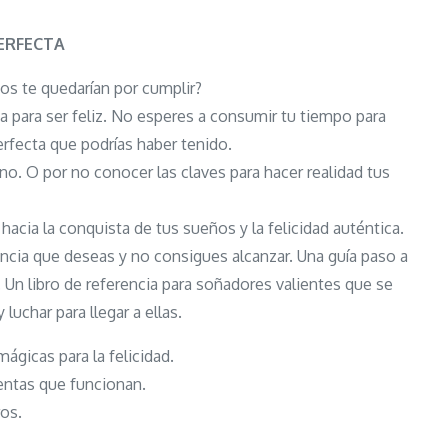
TU
VIDA
ERFECTA
PERFECTA:
os te quedarían por cumplir?
¡Vívela
ta para ser feliz. No esperes a consumir tu tiempo para
al
erfecta que podrías haber tenido.
máximo
ino. O por no conocer las claves para hacer realidad tus
y
haz
e hacia la conquista de tus sueños y la felicidad auténtica.
que
encia que deseas y no consigues alcanzar. Una guía paso a
cada
 Un libro de referencia para soñadores valientes que se
día
 luchar para llegar a ellas.
cuente!
ágicas para la felicidad.
entas que funcionan.
ros.