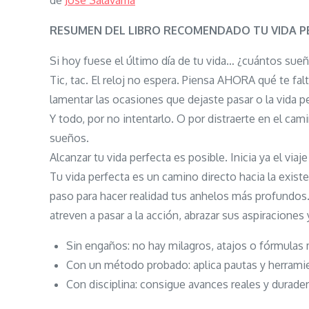
de
José Salavarría
RESUMEN DEL LIBRO RECOMENDADO TU VIDA P
Si hoy fuese el último día de tu vida… ¿cuántos sueñ
Tic, tac. El reloj no espera. Piensa AHORA qué te fal
lamentar las ocasiones que dejaste pasar o la vida p
Y todo, por no intentarlo. O por distraerte en el cam
sueños.
Alcanzar tu vida perfecta es posible. Inicia ya el viaj
Tu vida perfecta es un camino directo hacia la exist
paso para hacer realidad tus anhelos más profundos.
atreven a pasar a la acción, abrazar sus aspiraciones y
Sin engaños: no hay milagros, atajos o fórmulas m
Con un método probado: aplica pautas y herrami
Con disciplina: consigue avances reales y durade