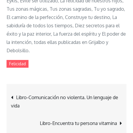
Eykis, Evite ser utilizado, La felicidad de nuestros hijos,
Tus zonas mágicas, Tus zonas sagradas, Tu yo sagrado,
El camino de la perfección, Construye tu destino, La
sabiduría de todos los tiempos, Diez secretos para el
éxito y la paz interior, La fuerza del espíritu y El poder de
la intención, todas ellas publicadas en Grijalbo y
Debolsillo.
Felicidad
Navegación
Libro-Comunicación no violenta. Un lenguaje de
vida
de
Libro-Encuentra tu persona vitamina
entradas