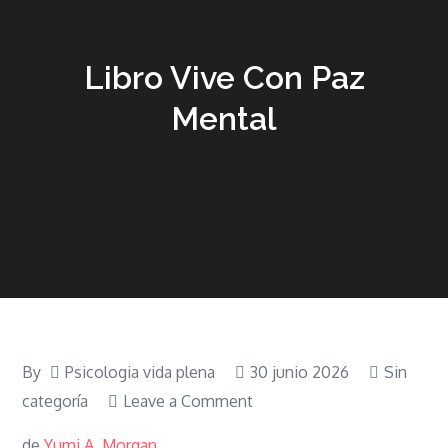
Libro Vive Con Paz
Mental
By
Psicologia vida plena
30 junio 2026
Sin
on
categoría
Leave a Comment
Libro
de
Yumi A. Morgan