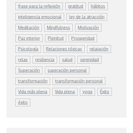
frase para la reflexión
gratitud
hábitos
inteligencia emocional
ley de la atracción
Meditación
Mindfulness
Motivación
Paz interior
Plenitud
Prosperidad
Psicología
Relaciones tóxicas
relajación
relax
resiliencia
salud
serenidad
Superación
superación personal
transformación
transformación personal
Vida más plena
Vida plena
yoga
Éxito
éxito