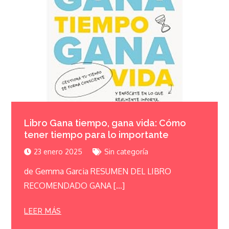
Libro Gana tiempo, gana vida: Cómo
tener tiempo para lo importante
23 enero 2025
Sin categoría
de Gemma Garcia RESUMEN DEL LIBRO
RECOMENDADO GANA […]
LEER MÁS