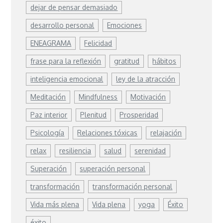
dejar de pensar demasiado
desarrollo personal
Emociones
ENEAGRAMA
Felicidad
frase para la reflexión
gratitud
hábitos
inteligencia emocional
ley de la atracción
Meditación
Mindfulness
Motivación
Paz interior
Plenitud
Prosperidad
Psicología
Relaciones tóxicas
relajación
relax
resiliencia
salud
serenidad
Superación
superación personal
transformación
transformación personal
Vida más plena
Vida plena
yoga
Éxito
éxito