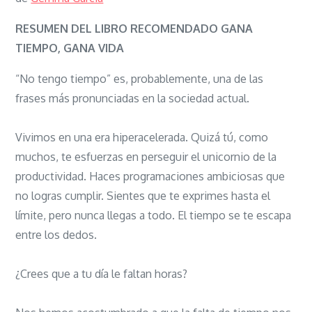
Gana
tiempo,
RESUMEN DEL LIBRO RECOMENDADO GANA
gana
TIEMPO, GANA VIDA
vida:
“No tengo tiempo” es, probablemente, una de las
Cómo
frases más pronunciadas en la sociedad actual.
tener
tiempo
Vivimos en una era hiperacelerada. Quizá tú, como
para
muchos, te esfuerzas en perseguir el unicornio de la
lo
productividad. Haces programaciones ambiciosas que
importante
no logras cumplir. Sientes que te exprimes hasta el
límite, pero nunca llegas a todo. El tiempo se te escapa
entre los dedos.
¿Crees que a tu día le faltan horas?