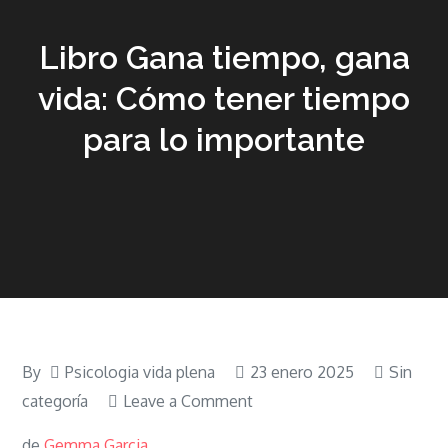
Libro Gana tiempo, gana
vida: Cómo tener tiempo
para lo importante
By
Psicologia vida plena
23 enero 2025
Sin
on
categoría
Leave a Comment
Libro
de
Gemma Garcia