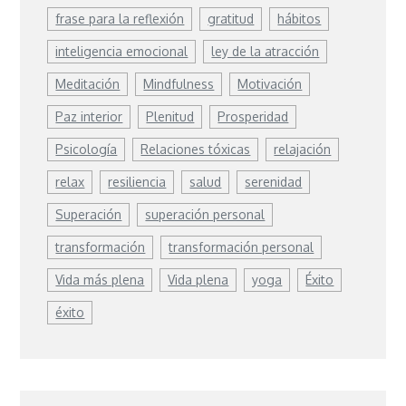
frase para la reflexión
gratitud
hábitos
inteligencia emocional
ley de la atracción
Meditación
Mindfulness
Motivación
Paz interior
Plenitud
Prosperidad
Psicología
Relaciones tóxicas
relajación
relax
resiliencia
salud
serenidad
Superación
superación personal
transformación
transformación personal
Vida más plena
Vida plena
yoga
Éxito
éxito