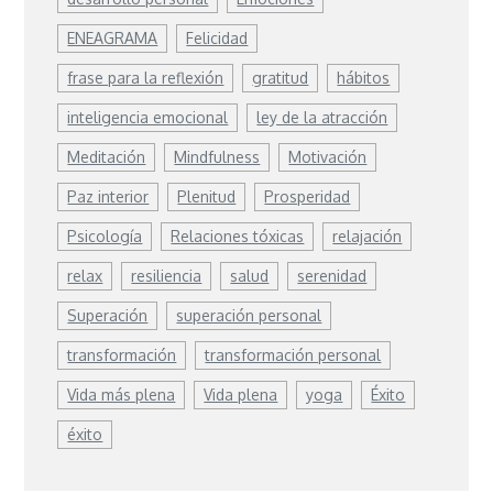
ENEAGRAMA
Felicidad
frase para la reflexión
gratitud
hábitos
inteligencia emocional
ley de la atracción
Meditación
Mindfulness
Motivación
Paz interior
Plenitud
Prosperidad
Psicología
Relaciones tóxicas
relajación
relax
resiliencia
salud
serenidad
Superación
superación personal
transformación
transformación personal
Vida más plena
Vida plena
yoga
Éxito
éxito