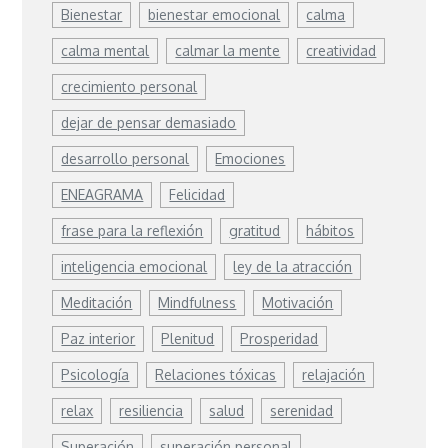
Bienestar
bienestar emocional
calma
calma mental
calmar la mente
creatividad
crecimiento personal
dejar de pensar demasiado
desarrollo personal
Emociones
ENEAGRAMA
Felicidad
frase para la reflexión
gratitud
hábitos
inteligencia emocional
ley de la atracción
Meditación
Mindfulness
Motivación
Paz interior
Plenitud
Prosperidad
Psicología
Relaciones tóxicas
relajación
relax
resiliencia
salud
serenidad
Superación
superación personal