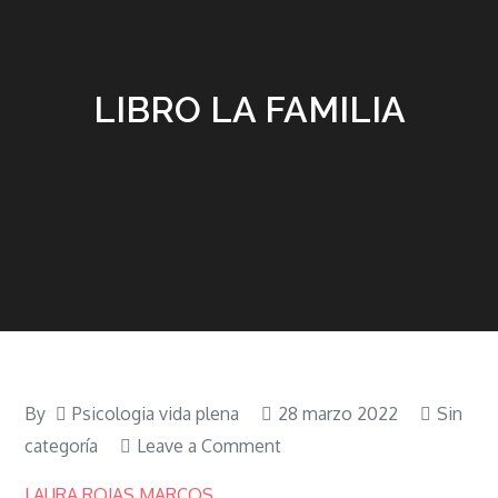
LIBRO LA FAMILIA
By
Psicologia vida plena
28 marzo 2022
Sin
on
categoría
Leave a Comment
LIBRO
LAURA ROJAS MARCOS