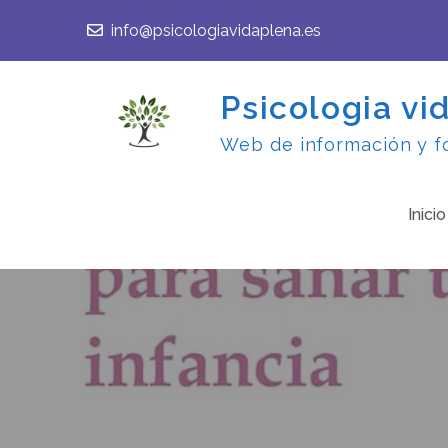
Skip
info@psicologiavidaplena.es
to
content
Psicologia vi
Web de información y fo
Inicio