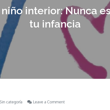
 niño interior: Nunca e
tu infancia
on
Sin categoría
Leave a Comment
Libro