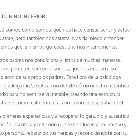
Abraza
a
TU NIÑO INTERIOR
tu
 qué somos como somos, qué nos hace pensar, sentir y actuar
niño
s atrae, pero también nos asusta. Nos da miedo entender
interior:
ernos que, sin embargo, cuestionamos internamente.
Nunca
es
ros padres nos condiciona y limita de muchas maneras.
tarde
 nos permiten ser como somos, que nos educan a su
para
eron de sus propios padres. Este libro de la psicóloga
sanar
n o adelgazan?, explica con detalle cómo nuestro auténtico
tu
ndió para no sentirse vulnerable; creando una estructura
infancia
strarse como realmente era sino como se esperaba de él.
us primeras experiencias y a recuperar lo genuino y auténtico
ación, escritura y reflexión que te conducen a un intenso y
 personal, reparando tus heridas y reconciliándote con tu