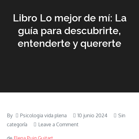
Libro Lo mejor de mí: La
guía para descubrirte,
entenderte y quererte
By
Psicologia vida plena
10 junio 2024
Sin
on
categoría
Leave a Comment
Libro
de
Elena Puig Guitart