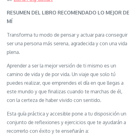
Lo
mejor
RESUMEN DEL LIBRO RECOMENDADO LO MEJOR DE
de
MÍ
mí:
Transforma tu modo de pensar y actuar para conseguir
La
ser una persona más serena, agradecida y con una vida
guía
plena.
para
descubrirte,
Aprender a ser la mejor versión de ti mismo es un
entenderte
camino de vida y de por vida. Un viaje que solo tú
y
puedes realizar, que emprendes el día en que llegas a
quererte
este mundo y que finalizas cuando te marchas de él,
con la certeza de haber vivido con sentido.
Esta guía práctica y accesible pone a tu disposición un
conjunto de reflexiones y ejercicios que te ayudarán a
recorrerlo con éxito y te enseñarán a: