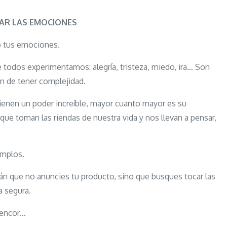
Controlar
Las
AR LAS EMOCIONES
Emociones:
 o tus emociones.
Tú
eliges
todos experimentamos: alegría, tristeza, miedo, ira… Son
¿Quién
n de tener complejidad.
quieres
enen un poder increíble, mayor cuanto mayor es su
que
que toman las riendas de nuestra vida y nos llevan a pensar,
decida
en
tu
emplos.
vida?
Tú
rán que no anuncies tu producto, sino que busques tocar las
o
a segura.
tus
rencor…
emociones.