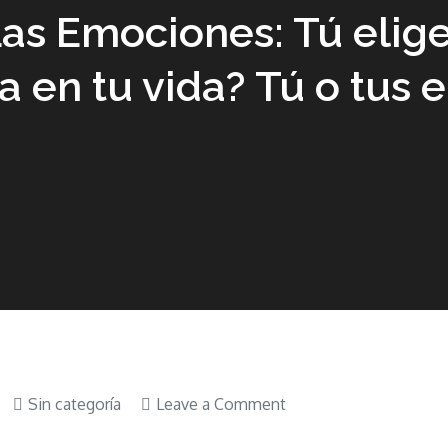
Las Emociones: Tú elig
a en tu vida? Tú o tus 
on
Sin categoría
Leave a Comment
Libro