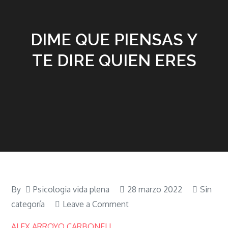
DIME QUE PIENSAS Y
TE DIRE QUIEN ERES
By
Psicologia vida plena
28 marzo 2022
Sin
on
categoría
Leave a Comment
DIME
ALEX ARROYO CARBONELL