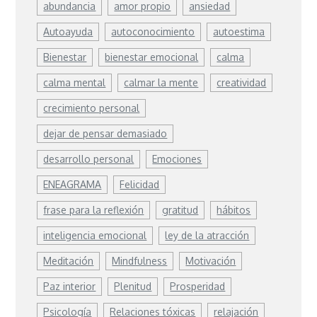
abundancia
amor propio
ansiedad
Autoayuda
autoconocimiento
autoestima
Bienestar
bienestar emocional
calma
calma mental
calmar la mente
creatividad
crecimiento personal
dejar de pensar demasiado
desarrollo personal
Emociones
ENEAGRAMA
Felicidad
frase para la reflexión
gratitud
hábitos
inteligencia emocional
ley de la atracción
Meditación
Mindfulness
Motivación
Paz interior
Plenitud
Prosperidad
Psicología
Relaciones tóxicas
relajación