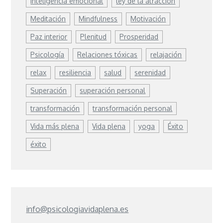
inteligencia emocional
ley de la atracción
Meditación
Mindfulness
Motivación
Paz interior
Plenitud
Prosperidad
Psicología
Relaciones tóxicas
relajación
relax
resiliencia
salud
serenidad
Superación
superación personal
transformación
transformación personal
Vida más plena
Vida plena
yoga
Éxito
éxito
info@psicologiavidaplena.es