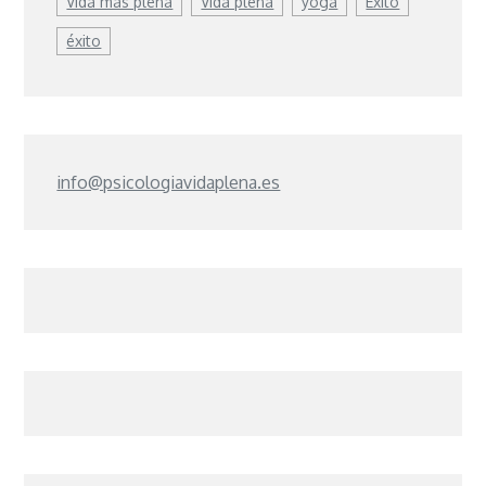
Vida más plena
Vida plena
yoga
Éxito
éxito
info@psicologiavidaplena.es