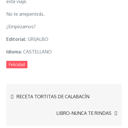
este viaje.
No te arrepentirás.
¿Empezamos?
Editorial:
GRIJALBO
Idioma:
CASTELLANO
Felicidad
Navegación
RECETA TORTITAS DE CALABACÍN
de
LIBRO-NUNCA TE RINDAS
entradas