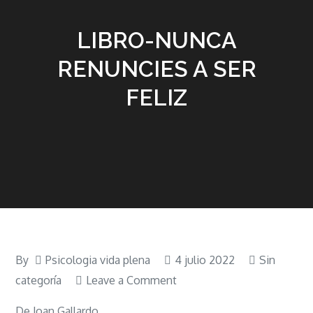
LIBRO-NUNCA
RENUNCIES A SER
FELIZ
By
Psicologia vida plena
4 julio 2022
Sin
on
categoría
Leave a Comment
LIBRO-
De Joan Gallardo