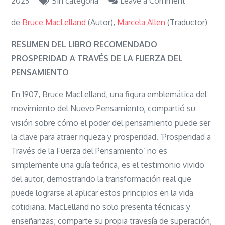
on
2023
Sin categoría
Leave a Comment
Libro
de
Bruce MacLelland
(Autor),
Marcela Allen
(Traductor)
Prosperida
a
RESUMEN DEL LIBRO RECOMENDADO
través
PROSPERIDAD A TRAVÉS DE LA FUERZA DEL
de
PENSAMIENTO
la
En 1907, Bruce MacLelland, una figura emblemática del
Fuerza
movimiento del Nuevo Pensamiento, compartió su
del
visión sobre cómo el poder del pensamiento puede ser
Pensamien
la clave para atraer riqueza y prosperidad. ‘Prosperidad a
Través de la Fuerza del Pensamiento’ no es
simplemente una guía teórica, es el testimonio vivido
del autor, demostrando la transformación real que
puede lograrse al aplicar estos principios en la vida
cotidiana. MacLelland no solo presenta técnicas y
enseñanzas; comparte su propia travesía de superación,