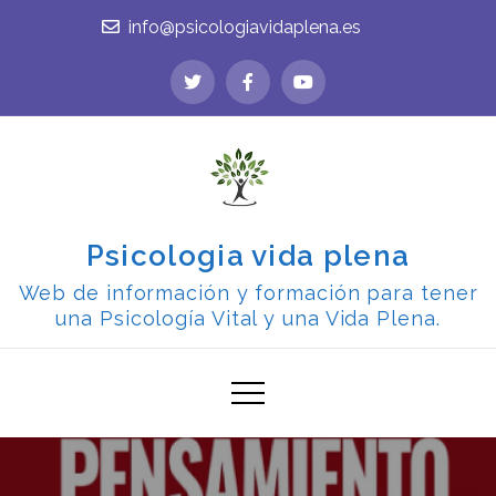
Skip
info@psicologiavidaplena.es
to
content
Psicologia vida plena
Web de información y formación para tener
una Psicología Vital y una Vida Plena.