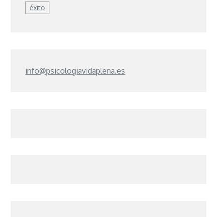
éxito
info@psicologiavidaplena.es