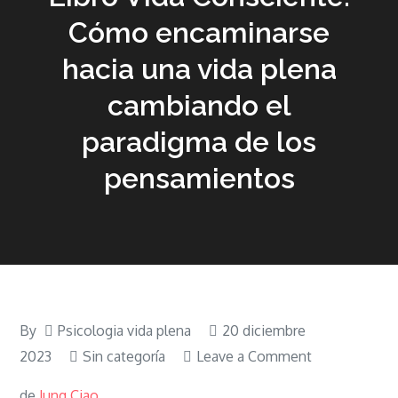
Cómo encaminarse
hacia una vida plena
cambiando el
paradigma de los
pensamientos
By
Psicologia vida plena
20 diciembre
on
2023
Sin categoría
Leave a Comment
Libro
de
Jung Ciao