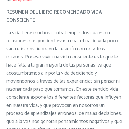
Vida
Consciente:
RESUMEN DEL LIBRO RECOMENDADO VIDA
Cómo
CONSCIENTE
encaminarse
La vida tiene muchos contratiempos los cuales en
hacia
ocasiones nos pueden llevar a una rutina de vida poco
una
sana e inconsciente en la relación con nosotros
vida
mismos. Por eso vivir una vida consciente es lo que le
plena
hace falta a la gran mayoría de las personas, ya que
cambiando
acostumbramos a ir por la vida decidiendo y
el
moviéndonos a través de las experiencias sin pensar ni
paradigma
razonar cada paso que tomamos. En este sentido vida
de
consciente expone los diferentes factores que influyen
los
en nuestra vida, y que provocan en nosotros un
pensamiento
proceso de aprendizajes erróneos, de malas decisiones,
que a la vez nos generan pensamientos negativos y que