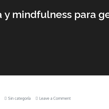
a y mindfulness para g
on
Sin categoría
Leave a Comment
Libro-