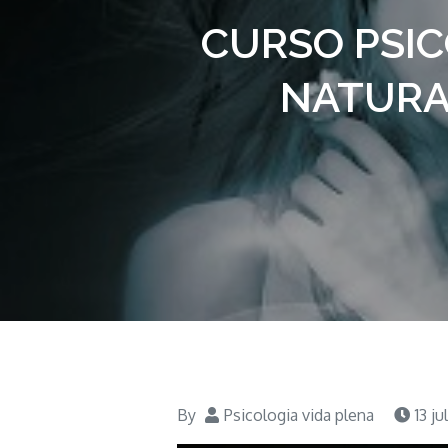
CURSO PSIC
NATURA
By
Psicologia vida plena
13 j