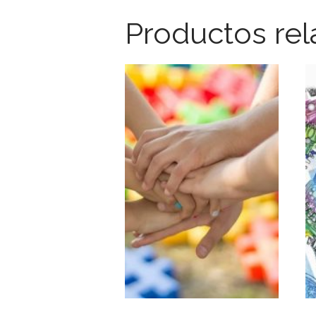
a
Productos re
y