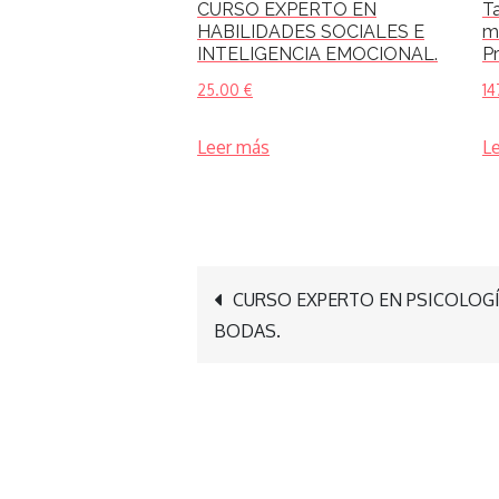
CURSO EXPERTO EN
Ta
HABILIDADES SOCIALES E
m
INTELIGENCIA EMOCIONAL.
Pr
25.00
€
14
Leer más
L
Navegación
CURSO EXPERTO EN PSICOLOGÍA
BODAS.
de
entradas